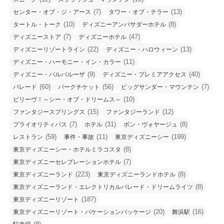
(7)
(13)
センター・オブ・ジ・アース
タワー・オブ・テラー
(10)
(8)
タートル・トーク
ディズニーアンバサダーホテル
(7)
(47)
ディズニーストア
ディズニーホテル
(22)
(13)
ディズニーリゾートライン
ディズニー・ハロウィーン
(11)
ディズニー・ハーモニー・イン・カラー
(9)
(40)
ディズニー・パルパルーザ
ディズニー・プレミアアクセス
(60)
(56)
(7)
パレード
パークチケット
ビッグサンダー・マウンテン
(10)
ビリーヴ！～シー・オブ・ドリームス～
(15)
(12)
ファンタジースプリングス
ファンタジーランド
(7)
(31)
(8)
プライオリティパス
ホテル
ボン・ヴォヤージュ
(59)
(11)
(199)
レストラン
事件・事故
東京ディズニーシー
(8)
東京ディズニーシー・ホテルミラコスタ
(7)
東京ディズニーセレブレーションホテル
(223)
(8)
東京ディズニーランド
東京ディズニーランドホテル
(8)
東京ディズニーランド・エレクトリカルパレード・ドリームライツ
(187)
東京ディズニーリゾート
(20)
(16)
東京ディズニーリゾート・バケーションパッケージ
舞浜駅