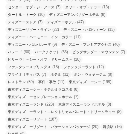
(7)
(13)
センター・オブ・ジ・アース
タワー・オブ・テラー
(10)
(8)
タートル・トーク
ディズニーアンバサダーホテル
(7)
(47)
ディズニーストア
ディズニーホテル
(22)
(13)
ディズニーリゾートライン
ディズニー・ハロウィーン
(11)
ディズニー・ハーモニー・イン・カラー
(9)
(40)
ディズニー・パルパルーザ
ディズニー・プレミアアクセス
(60)
(56)
(7)
パレード
パークチケット
ビッグサンダー・マウンテン
(10)
ビリーヴ！～シー・オブ・ドリームス～
(15)
(12)
ファンタジースプリングス
ファンタジーランド
(7)
(31)
(8)
プライオリティパス
ホテル
ボン・ヴォヤージュ
(59)
(11)
(199)
レストラン
事件・事故
東京ディズニーシー
(8)
東京ディズニーシー・ホテルミラコスタ
(7)
東京ディズニーセレブレーションホテル
(223)
(8)
東京ディズニーランド
東京ディズニーランドホテル
(8)
東京ディズニーランド・エレクトリカルパレード・ドリームライツ
(187)
東京ディズニーリゾート
(20)
(16)
東京ディズニーリゾート・バケーションパッケージ
舞浜駅