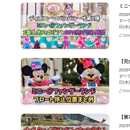
ミニ
202
ダーラ
日(水)
202
【完
202
ダーラ
日(水)
202
【第
202