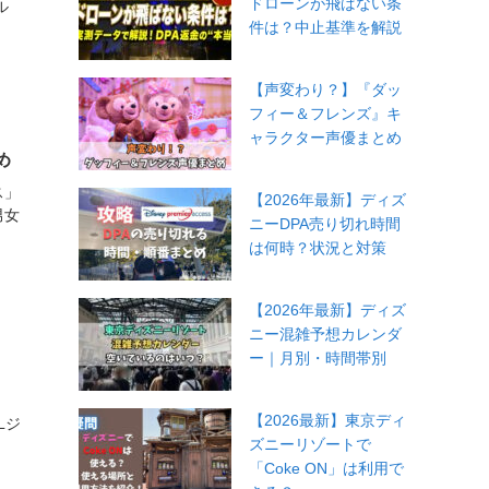
ドローンが飛ばない条
ル
件は？中止基準を解説
【声変わり？】『ダッ
フィー＆フレンズ』キ
ャラクター声優まとめ
め
ス」
【2026年最新】ディズ
男女
ニーDPA売り切れ時間
は何時？状況と対策
【2026年最新】ディズ
ニー混雑予想カレンダ
ー｜月別・時間帯別
」
【2026最新】東京ディ
Lジ
ズニーリゾートで
「Coke ON」は利用で