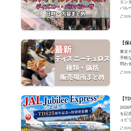
エン
パルー
202
【保
東京
手軽
問わず
202
【TD
202
を記念
ュビリ
202