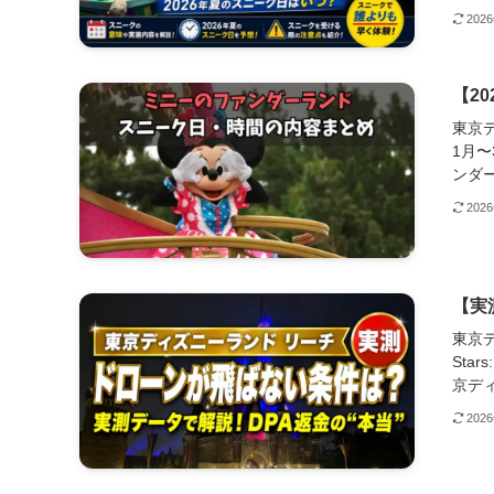
202
【2
東京
1月
ンダー
202
【実
東京デ
Star
京ディ
202