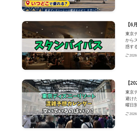
【6
東京
から
惑する
202
【2
東京
避け
曜日別
202