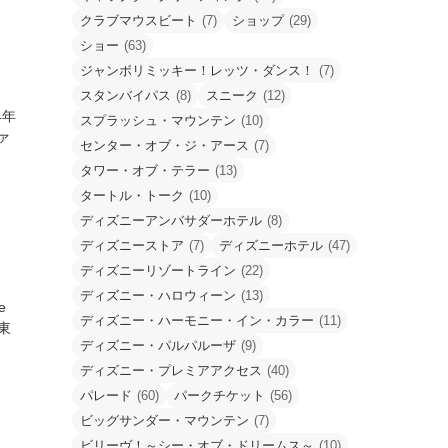
クラブマウスビート
(7)
ショップ
(29)
ショー
(63)
ジャンボリミッキー！レッツ・ダンス！
(7)
スタンバイパス
(8)
スニーク
(12)
4年
スプラッシュ・マウンテン
(10)
ァ
センター・オブ・ジ・アース
(7)
タワー・オブ・テラー
(13)
タートル・トーク
(10)
ディズニーアンバサダーホテル
(8)
ディズニーストア
(7)
ディズニーホテル
(47)
ディズニーリゾートライン
(22)
ディズニー・ハロウィーン
(13)
e
ディズニー・ハーモニー・イン・カラー
(11)
、東
ディズニー・パルパルーザ
(9)
ディズニー・プレミアアクセス
(40)
パレード
(60)
パークチケット
(56)
ビッグサンダー・マウンテン
(7)
ビリーヴ！～シー・オブ・ドリームス～
(10)