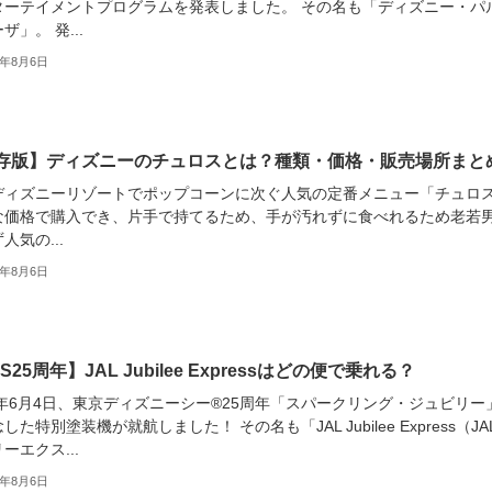
ターテイメントプログラムを発表しました。 その名も「ディズニー・パ
ザ」。 発...
6年8月6日
存版】ディズニーのチュロスとは？種類・価格・販売場所まと
ディズニーリゾートでポップコーンに次ぐ人気の定番メニュー「チュロ
な価格で購入でき、片手で持てるため、手が汚れずに食べれるため老若
人気の...
6年8月6日
S25周年】JAL Jubilee Expressはどの便で乗れる？
6年6月4日、東京ディズニーシー®25周年「スパークリング・ジュビリー
した特別塗装機が就航しました！ その名も「JAL Jubilee Express（JA
ーエクス...
6年8月6日