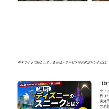
※本サイトで紹介している商品・サービス等の外部リンクには
【疑
ディ
目リハ
実施予
の最