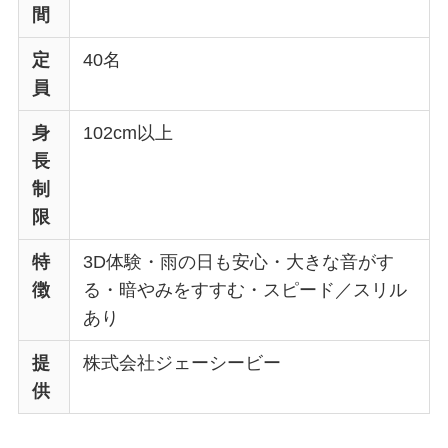
間
定
40名
員
身
102cm以上
長
制
限
特
3D体験・雨の日も安心・大きな音がす
徴
る・暗やみをすすむ・スピード／スリル
あり
提
株式会社ジェーシービー
供