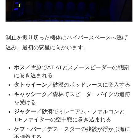
制止を振り切った機体はハイパースペースへ逃げ
込み、最初の惑星に向かいます。
ホス
／雪原でAT-ATとスノースピーダーの戦闘
に巻き込まれる
タトゥイーン
／砂漠のポッドレースに突入する
キャッシーク
／森林でスピーダーバイクの追跡
を受ける
ジャクー
／砂漠でミレニアム・ファルコンと
TIEファイターの空中戦に巻き込まれる
ケフ・バー
／デス・スターの残骸が浮かぶ海に
不時着する