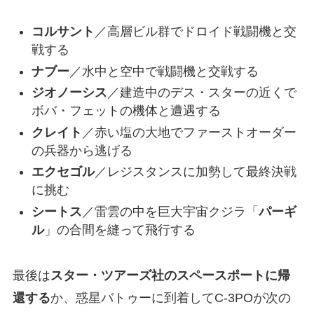
コルサント
／高層ビル群でドロイド戦闘機と交
戦する
ナブー
／水中と空中で戦闘機と交戦する
ジオノーシス
／建造中のデス・スターの近くで
ボバ・フェットの機体と遭遇する
クレイト
／赤い塩の大地でファーストオーダー
の兵器から逃げる
エクセゴル
／レジスタンスに加勢して最終決戦
に挑む
シートス
／雷雲の中を巨大宇宙クジラ「
パーギ
ル
」の合間を縫って飛行する
最後は
スター・ツアーズ社のスペースポートに帰
還する
か、惑星バトゥーに到着してC-3POが次の