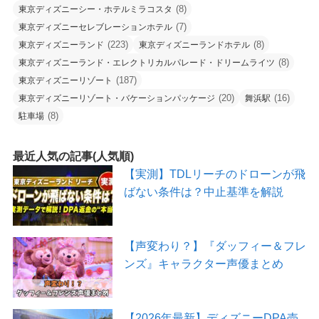
(8)
東京ディズニーシー・ホテルミラコスタ
(7)
東京ディズニーセレブレーションホテル
(223)
(8)
東京ディズニーランド
東京ディズニーランドホテル
(8)
東京ディズニーランド・エレクトリカルパレード・ドリームライツ
(187)
東京ディズニーリゾート
(20)
(16)
東京ディズニーリゾート・バケーションパッケージ
舞浜駅
(8)
駐車場
最近人気の記事(人気順)
【実測】TDLリーチのドローンが飛
ばない条件は？中止基準を解説
【声変わり？】『ダッフィー＆フレ
ンズ』キャラクター声優まとめ
【2026年最新】ディズニーDPA売