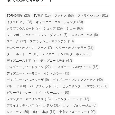
(23)
(15)
(58)
(101)
TDR40周年
TV番組
アクセス
アトラクション
(28)
(23)
イクスピアリ
キャラクターグリーティング
(7)
(29)
(63)
クラブマウスビート
ショップ
ショー
(7)
(8)
ジャンボリミッキー！レッツ・ダンス！
スタンバイパス
(12)
(10)
スニーク
スプラッシュ・マウンテン
(7)
(13)
センター・オブ・ジ・アース
タワー・オブ・テラー
(10)
(8)
タートル・トーク
ディズニーアンバサダーホテル
(7)
(47)
ディズニーストア
ディズニーホテル
(22)
(13)
ディズニーリゾートライン
ディズニー・ハロウィーン
(11)
ディズニー・ハーモニー・イン・カラー
(9)
(40)
ディズニー・パルパルーザ
ディズニー・プレミアアクセス
(60)
(56)
(7)
パレード
パークチケット
ビッグサンダー・マウンテン
(10)
ビリーヴ！～シー・オブ・ドリームス～
(15)
(12)
ファンタジースプリングス
ファンタジーランド
(7)
(31)
(8)
プライオリティパス
ホテル
ボン・ヴォヤージュ
(59)
(11)
(199)
レストラン
事件・事故
東京ディズニーシー