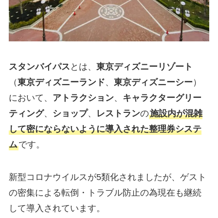
スタンバイパス
とは、
東京ディズニーリゾート
（
東京ディズニーランド
、
東京ディズニーシー
）
において、
アトラクション
、
キャラクターグリー
ティング
、
ショップ
、
レストラン
の
施設内が混雑
して密にならないように導入された整理券システ
ム
です。
新型コロナウイルスが5類化されましたが、ゲスト
の密集による転倒・トラブル防止の為現在も継続
して導入されています。