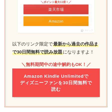
＼ポイント最大11倍！／
楽天市場
Amazon
ポチップ
以下のリンク限定で
最新から過去の作品ま
で30日間無料で読み放題
になりますよ！
＼無料期間中の途中解約もOK！／
Amazon Kindle Unlimitedで
ディズニーファンを30日間無料で
読む