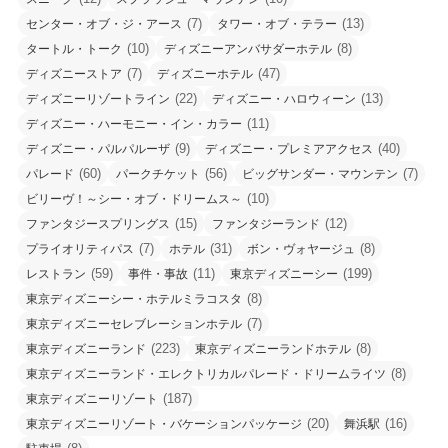
(7)
(13)
センター・オブ・ジ・アース
タワー・オブ・テラー
(10)
(8)
タートル・トーク
ディズニーアンバサダーホテル
(7)
(47)
ディズニーストア
ディズニーホテル
(22)
(13)
ディズニーリゾートライン
ディズニー・ハロウィーン
(11)
ディズニー・ハーモニー・イン・カラー
(9)
(40)
ディズニー・パルパルーザ
ディズニー・プレミアアクセス
(60)
(56)
(7)
パレード
パークチケット
ビッグサンダー・マウンテン
(10)
ビリーヴ！～シー・オブ・ドリームス～
(15)
(12)
ファンタジースプリングス
ファンタジーランド
(7)
(31)
(8)
プライオリティパス
ホテル
ボン・ヴォヤージュ
(59)
(11)
(199)
レストラン
事件・事故
東京ディズニーシー
(8)
東京ディズニーシー・ホテルミラコスタ
(7)
東京ディズニーセレブレーションホテル
(223)
(8)
東京ディズニーランド
東京ディズニーランドホテル
(8)
東京ディズニーランド・エレクトリカルパレード・ドリームライツ
(187)
東京ディズニーリゾート
(20)
(16)
東京ディズニーリゾート・バケーションパッケージ
舞浜駅