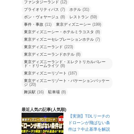
ファンタジーランド
(12)
プライオリティパス
(7)
ホテル
(31)
ボン・ヴォヤージュ
(8)
レストラン
(59)
事件・事故
(11)
東京ディズニーシー
(199)
東京ディズニーシー・ホテルミラコスタ
(8)
東京ディズニーセレブレーションホテル
(7)
東京ディズニーランド
(223)
東京ディズニーランドホテル
(8)
東京ディズニーランド・エレクトリカルパレー
ド・ドリームライツ
(8)
東京ディズニーリゾート
(187)
東京ディズニーリゾート・バケーションパッケー
ジ
(20)
舞浜駅
(16)
駐車場
(8)
最近人気の記事(人気順)
【実測】TDLリーチの
ドローンが飛ばない条
件は？中止基準を解説