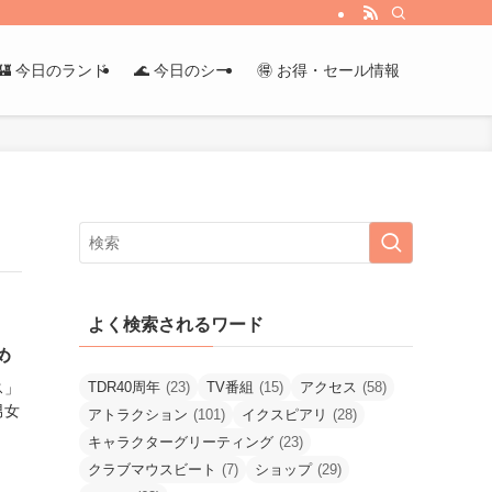
🏰 今日のランド
🌊 今日のシー
🉐 お得・セール情報
よく検索されるワード
め
ス」
TDR40周年
(23)
TV番組
(15)
アクセス
(58)
男女
アトラクション
(101)
イクスピアリ
(28)
キャラクターグリーティング
(23)
クラブマウスビート
(7)
ショップ
(29)