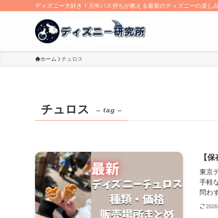
ディズニー大好き！元年パス持ちが教える最新のディズニーの楽し
ホーム
チュロス
チュロス
– tag –
【保
東京
手軽
問わず
202