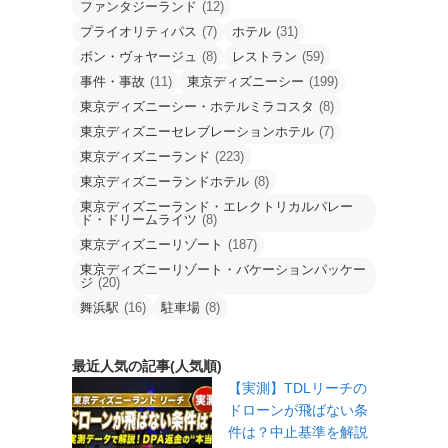
ファンタジーランド
(12)
プライオリティパス
(7)
ホテル
(31)
ボン・ヴォヤージュ
(8)
レストラン
(59)
事件・事故
(11)
東京ディズニーシー
(199)
東京ディズニーシー・ホテルミラコスタ
(8)
東京ディズニーセレブレーションホテル
(7)
東京ディズニーランド
(223)
東京ディズニーランドホテル
(8)
東京ディズニーランド・エレクトリカルパレー
ド・ドリームライツ
(8)
東京ディズニーリゾート
(187)
東京ディズニーリゾート・バケーションパッケー
ジ
(20)
舞浜駅
(16)
駐車場
(8)
最近人気の記事(人気順)
【実測】TDLリーチの
ドローンが飛ばない条
件は？中止基準を解説