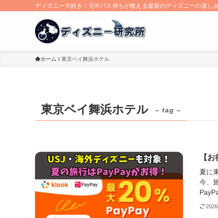
ディズニー大好き！元年パス持ちが教える最新のディズニーの楽し
ホーム
東京ベイ舞浜ホテル
東京ベイ舞浜ホテル
– tag –
【お
夏に
今、旅
PayP
202