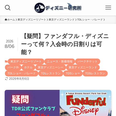
ホーム
東京ディズニーリゾート
東京ディズニーランド
TDLショー・パレード
【疑問】ファンダフル・ディズニ
2026
ーって何？入会時の日割りは可
8/06
能？
東京ディズニーリゾート
ニュース・新着情報
パークチケット
パーク外
ホテル
東京ディズニーシー
東京ディズニーランド
TDLショー・パレード
TDLレストラン
TDSショー
TDSレストラン
2026年8月6日