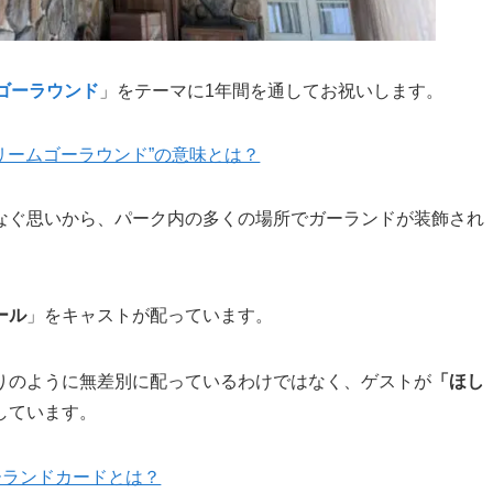
ール
」をキャストが配っています。
りのように無差別に配っているわけではなく、ゲストが
「ほし
しています。
ーランドカードとは？
ンド
のアトラクション「
イッツ・ア・スモールワールド
」のキ
ンドシールに「
推し変禁止
」と書いた可能性があることです。
したが、それを見た方がスクリーンショットを撮り、X上で公開さ