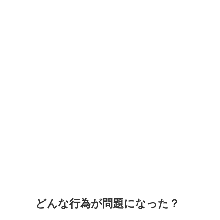
れたことから炎上に発展しました。
こういうことするキャストがいるから変な
— ㌠ (@Ro
どこが問題？