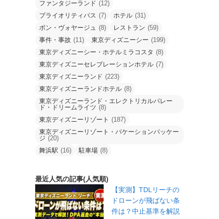
ファンタジーランド
(12)
プライオリティパス
(7)
ホテル
(31)
ボン・ヴォヤージュ
(8)
レストラン
(59)
事件・事故
(11)
東京ディズニーシー
(199)
東京ディズニーシー・ホテルミラコスタ
(8)
東京ディズニーセレブレーションホテル
(7)
東京ディズニーランド
(223)
東京ディズニーランドホテル
(8)
東京ディズニーランド・エレクトリカルパレー
ド・ドリームライツ
(8)
東京ディズニーリゾート
(187)
東京ディズニーリゾート・バケーションパッケー
ジ
(20)
舞浜駅
(16)
駐車場
(8)
最近人気の記事(人気順)
【実測】TDLリーチの
ドローンが飛ばない条
件は？中止基準を解説