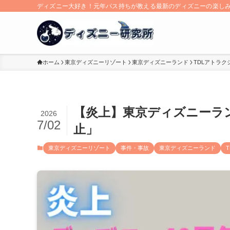
ディズニー大好き！元年パス持ちが教える最新のディズニーの楽し
ホーム
東京ディズニーリゾート
東京ディズニーランド
TDLアトラク
【炎上】東京ディズニーラ
2026
7/02
止」
東京ディズニーリゾート
事件・事故
東京ディズニーランド