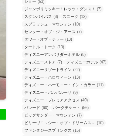
ショー
(63)
ジャンボリミッキー！レッツ・ダンス！
(7)
スタンバイパス
(8)
スニーク
(12)
スプラッシュ・マウンテン
(10)
センター・オブ・ジ・アース
(7)
タワー・オブ・テラー
(13)
タートル・トーク
(10)
ディズニーアンバサダーホテル
(8)
ディズニーストア
(7)
ディズニーホテル
(47)
ディズニーリゾートライン
(22)
ディズニー・ハロウィーン
(13)
ディズニー・ハーモニー・イン・カラー
(11)
ディズニー・パルパルーザ
(9)
ディズニー・プレミアアクセス
(40)
パレード
(60)
パークチケット
(56)
ビッグサンダー・マウンテン
(7)
ビリーヴ！～シー・オブ・ドリームス～
(10)
ファンタジースプリングス
(15)