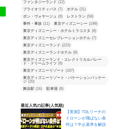
ファンタジーランド
(12)
プライオリティパス
(7)
ホテル
(31)
ボン・ヴォヤージュ
(8)
レストラン
(59)
事件・事故
(11)
東京ディズニーシー
(199)
東京ディズニーシー・ホテルミラコスタ
(8)
東京ディズニーセレブレーションホテル
(7)
東京ディズニーランド
(223)
東京ディズニーランドホテル
(8)
東京ディズニーランド・エレクトリカルパレー
ド・ドリームライツ
(8)
東京ディズニーリゾート
(187)
東京ディズニーリゾート・バケーションパッケー
ジ
(20)
舞浜駅
(16)
駐車場
(8)
最近人気の記事(人気順)
【実測】TDLリーチの
ドローンが飛ばない条
件は？中止基準を解説