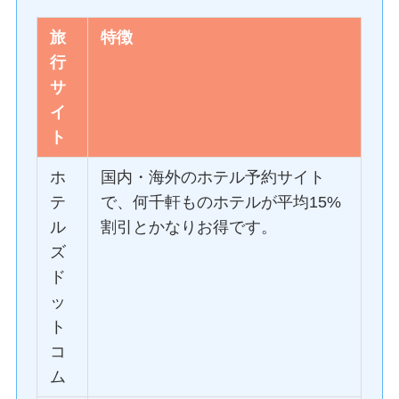
旅
特徴
行
サ
イ
ト
ホ
国内・海外のホテル予約サイト
テ
で、何千軒ものホテルが平均15%
ル
割引とかなりお得です。
ズ
ド
ッ
ト
コ
ム