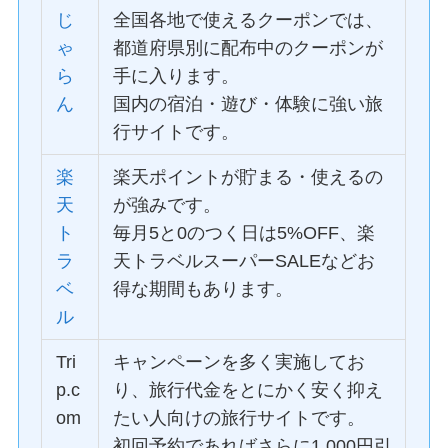
じ
全国各地で使えるクーポンでは、
ゃ
都道府県別に配布中のクーポンが
ら
手に入ります。
ん
国内の宿泊・遊び・体験に強い旅
行サイトです。
楽
楽天ポイントが貯まる・使えるの
天
が強みです。
ト
毎月5と0のつく日は5%OFF、楽
ラ
天トラベルスーパーSALEなどお
ベ
得な期間もあります。
ル
Tri
キャンペーンを多く実施してお
p.c
り、旅行代金をとにかく安く抑え
om
たい人向けの旅行サイトです。
初回予約であればさらに1,000円引