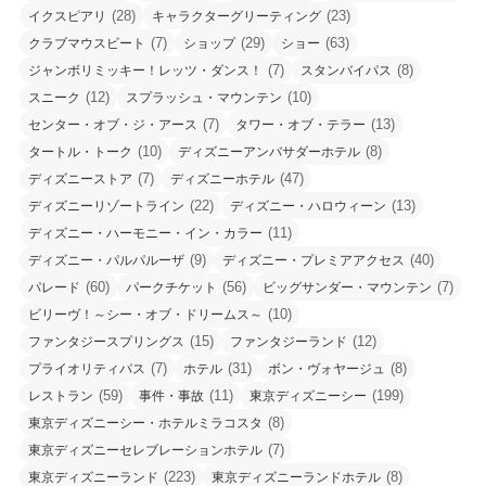
(28)
(23)
イクスピアリ
キャラクターグリーティング
(7)
(29)
(63)
クラブマウスビート
ショップ
ショー
(7)
(8)
ジャンボリミッキー！レッツ・ダンス！
スタンバイパス
(12)
(10)
スニーク
スプラッシュ・マウンテン
(7)
(13)
センター・オブ・ジ・アース
タワー・オブ・テラー
(10)
(8)
タートル・トーク
ディズニーアンバサダーホテル
(7)
(47)
ディズニーストア
ディズニーホテル
(22)
(13)
ディズニーリゾートライン
ディズニー・ハロウィーン
(11)
ディズニー・ハーモニー・イン・カラー
(9)
(40)
ディズニー・パルパルーザ
ディズニー・プレミアアクセス
(60)
(56)
(7)
パレード
パークチケット
ビッグサンダー・マウンテン
(10)
ビリーヴ！～シー・オブ・ドリームス～
(15)
(12)
ファンタジースプリングス
ファンタジーランド
(7)
(31)
(8)
プライオリティパス
ホテル
ボン・ヴォヤージュ
(59)
(11)
(199)
レストラン
事件・事故
東京ディズニーシー
(8)
東京ディズニーシー・ホテルミラコスタ
(7)
東京ディズニーセレブレーションホテル
(223)
(8)
東京ディズニーランド
東京ディズニーランドホテル