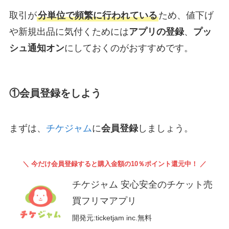
取引が
分単位で頻繁に行われている
ため、値下げ
や新規出品に気付くためには
アプリの登録
、
プッ
シュ通知オン
にしておくのがおすすめです。
①会員登録をしよう
まずは、
チケジャム
に
会員登録
しましょう。
＼ 今だけ会員登録すると購入金額の10％ポイント還元中！ ／
チケジャム 安心安全のチケット売
買フリマアプリ
開発元:
ticketjam inc.
無料