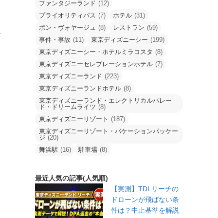
ファンタジーランド
(12)
プライオリティパス
(7)
ホテル
(31)
ボン・ヴォヤージュ
(8)
レストラン
(59)
す
事件・事故
(11)
東京ディズニーシー
(199)
東京ディズニーシー・ホテルミラコスタ
(8)
東京ディズニーセレブレーションホテル
(7)
東京ディズニーランド
(223)
東京ディズニーランドホテル
(8)
東京ディズニーランド・エレクトリカルパレー
ド・ドリームライツ
(8)
東京ディズニーリゾート
(187)
東京ディズニーリゾート・バケーションパッケー
ジ
(20)
舞浜駅
(16)
駐車場
(8)
最近人気の記事(人気順)
【実測】TDLリーチの
ドローンが飛ばない条
件は？中止基準を解説