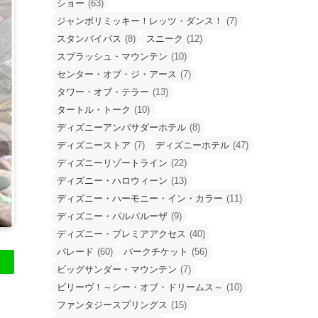
ショー
(63)
ジャンボリミッキー！レッツ・ダンス！
(7)
スタンバイパス
(8)
スニーク
(12)
スプラッシュ・マウンテン
(10)
センター・オブ・ジ・アース
(7)
タワー・オブ・テラー
(13)
タートル・トーク
(10)
ディズニーアンバサダーホテル
(8)
ディズニーストア
(7)
ディズニーホテル
(47)
ディズニーリゾートライン
(22)
ディズニー・ハロウィーン
(13)
ディズニー・ハーモニー・イン・カラー
(11)
ディズニー・パルパルーザ
(9)
ディズニー・プレミアアクセス
(40)
パレード
(60)
パークチケット
(56)
ビッグサンダー・マウンテン
(7)
ビリーヴ！～シー・オブ・ドリームス～
(10)
ファンタジースプリングス
(15)