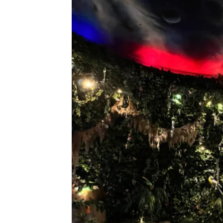
水槽
店内の雰囲気はジャングルでゴリラや象、蝶など
食事をしていると定期的に「
雷雨
」が発生する演
います。