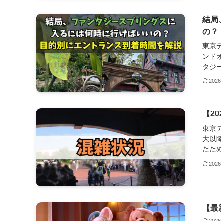
結局
の？
東京デ
ンド
タジー
202
【2
東京
大以
たため
202
【最
202