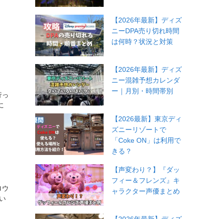
【2026年最新】ディズ
ニーDPA売り切れ時間
は何時？状況と対策
【2026年最新】ディズ
ニー混雑予想カレンダ
ー｜月別・時間帯別
行っ
に
【2026最新】東京ディ
ズニーリゾートで
「Coke ON」は利用で
きる？
【声変わり？】『ダッ
フィー＆フレンズ』キ
ロウ
ャラクター声優まとめ
い