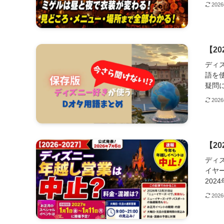
202
【2
ディ
語を
疑問に
202
【2
ディ
イヤ
2024
202