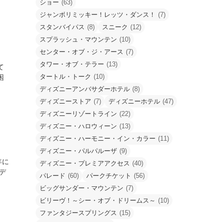
ショー
(63)
ジャンボリミッキー！レッツ・ダンス！
(7)
スタンバイパス
(8)
スニーク
(12)
スプラッシュ・マウンテン
(10)
センター・オブ・ジ・アース
(7)
タワー・オブ・テラー
(13)
て
タートル・トーク
(10)
困
ディズニーアンバサダーホテル
(8)
ディズニーストア
(7)
ディズニーホテル
(47)
ディズニーリゾートライン
(22)
ディズニー・ハロウィーン
(13)
ディズニー・ハーモニー・イン・カラー
(11)
ディズニー・パルパルーザ
(9)
年に
ディズニー・プレミアアクセス
(40)
デ
パレード
(60)
パークチケット
(56)
ビッグサンダー・マウンテン
(7)
ビリーヴ！～シー・オブ・ドリームス～
(10)
ファンタジースプリングス
(15)