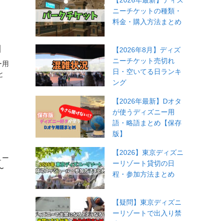
【2026年最新】ディズ
ニーチケットの種類・
料金・購入方法まとめ
】
【2026年8月】ディズ
ニーチケット売切れ
ー用
日・空いてる日ランキ
と
ング
【2026年最新】Dオタ
が使うディズニー用
語・略語まとめ【保存
版】
【2026】東京ディズニ
ュー
ーリゾート貸切の日
〜
程・参加方法まとめ
【疑問】東京ディズニ
ーリゾートで出入り禁