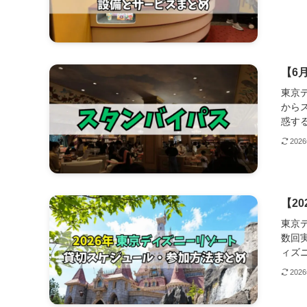
【6
東京
から
惑する
202
【2
東京
数回
ィズニ
202