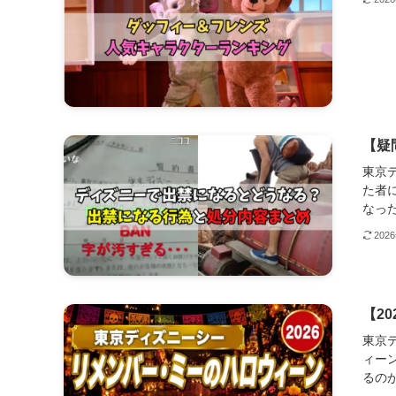
【疑
東京
た者
なった
202
【2
東京
ィー
るのが