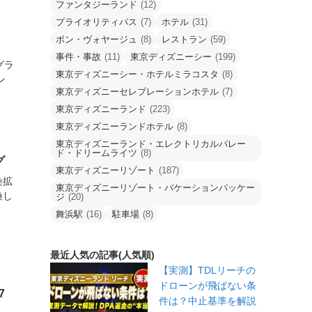
ファンタジーランド
(12)
プライオリティパス
(7)
ホテル
(31)
ボン・ヴォヤージュ
(8)
レストラン
(59)
事件・事故
(11)
東京ディズニーシー
(199)
グラ
東京ディズニーシー・ホテルミラコスタ
(8)
ン
東京ディズニーセレブレーションホテル
(7)
東京ディズニーランド
(223)
東京ディズニーランドホテル
(8)
東京ディズニーランド・エレクトリカルパレー
ド・ドリームライツ
(8)
グ
東京ディズニーリゾート
(187)
染拡
東京ディズニーリゾート・バケーションパッケー
換し
ジ
(20)
舞浜駅
(16)
駐車場
(8)
最近人気の記事(人気順)
【実測】TDLリーチの
ドローンが飛ばない条
7
件は？中止基準を解説